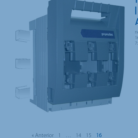
n
1
7
« Anterior
1
…
14
15
16