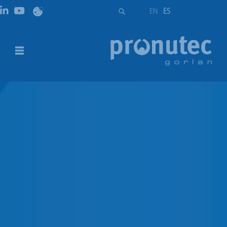
EN
ES
Bases de neutro
DESCRIPCIÓN
DESCARGAS
DESCRIPCIÓN
Pronutec ofrece una gama de bases de neutro
atornilladas para ser usadas en combinación con nuestra
gama de bases en tamaños NH 00, NH 1 y NH 2.
Diseñadas y ensayadas según la Norma IEC 60269.