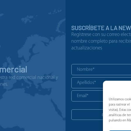
SUSCRÍBETE A LA NE
Regístrese con su correo elect
nombre completo para recibir 
actualizaciones
mercial
tra red comercial nacional y
nes.
Utilizamos cook
para rastrear e
visitas). Estas
analíticas de t
pulsando en Má