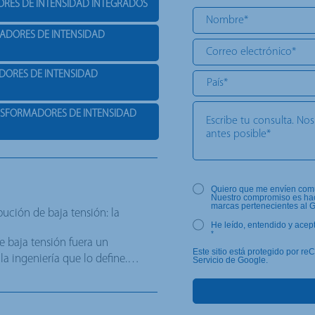
ORES DE INTENSIDAD INTEGRADOS
MADORES DE INTENSIDAD
DORES DE INTENSIDAD
ANSFORMADORES DE INTENSIDAD
Quiero que me envíen comun
Nuestro compromiso es hace
marcas pertenecientes al Gr
ución de baja tensión: la
He leído, entendido y acep
*
e baja tensión fuera un
Este sitio está protegido por r
a ingeniería que lo define.…
Servicio de Google.