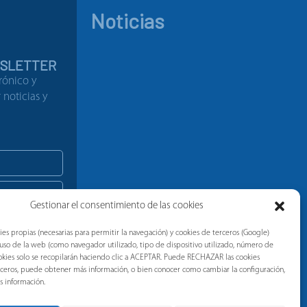
Noticias
WSLETTER
rónico y
noticias y
Gestionar el consentimiento de las cookies
ies propias (necesarias para permitir la navegación) y cookies de terceros (Google)
l uso de la web (como navegador utilizado, tipo de dispositivo utilizado, número de
 cookies solo se recopilarán haciendo clic a ACEPTAR. Puede RECHAZAR las cookies
erceros, puede obtener más información, o bien conocer como cambiar la configuración,
s información.