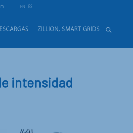
om
EN
ES
ESCARGAS
ZILLION, SMART GRIDS
e intensidad