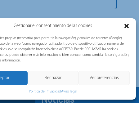
icaciones corporativas, comerciales, técnicas o publicitarias.
rle llegar información de valor en torno a las novedades de las
Gestionar el consentimiento de las cookies
upo Gorlan (Pronutec, Telergon y Merytronic, entre otras).
tado el siguiente documento:
Política De Privacidad.
ies propias (necesarias para permitir la navegación) y cookies de terceros (Google)
l uso de la web (como navegador utilizado, tipo de dispositivo utilizado, número de
eCAPTCHA y se aplican la Política de Privacidad y Términos de
 cookies solo se recopilarán haciendo clic a ACEPTAR. Puede RECHAZAR las cookies
erceros, puede obtener más información, o bien conocer como cambiar la configuración,
s información.
eptar
Rechazar
Ver preferencias
Política de Privacidad
Aviso legal
Noticias
WSLETTER
rónico y
noticias y