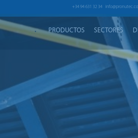
+34 94 631 32 34
info@pronutec.c
PRODUCTOS
SECTORES
D