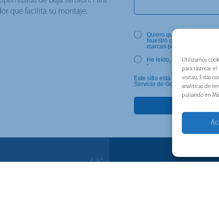
 optimizada de baja tensión. Para
dor que facilita su montaje.
Quiero que me envíen comun
Nuestro compromiso es hace
marcas pertenecientes al Gr
He leído, entendido y acep
Utilizamos cook
*
para rastrear e
Este sitio está protegido por r
visitas). Estas
Servicio de Google.
analíticas de t
pulsando en Má
Ac
SUSCRÍBETE A LA NE
Regístrese con su correo elect
nombre completo para recibir 