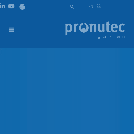
EN
ES
Otros productos de fotovoltaica
DESCRIPCIÓN
DESCARGAS
DESCRIPCIÓN
Entre otros productos ofrecemos:
Fusibles NH de SIBA
Interruptores de Alto Rendimiento de Telergon para 800 V
Interruptores automáticos
Productos alternativos y accesorios