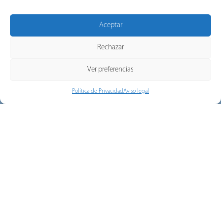
Parque Empresarial Boroa
Parcela 2C-1
Aceptar
48340 Amorebieta
Vizcaya (España)
Rechazar
Tel: +34 94 631 32 34
email:
info@pronutec.com
Ver preferencias
Política de Privacidad
Aviso legal