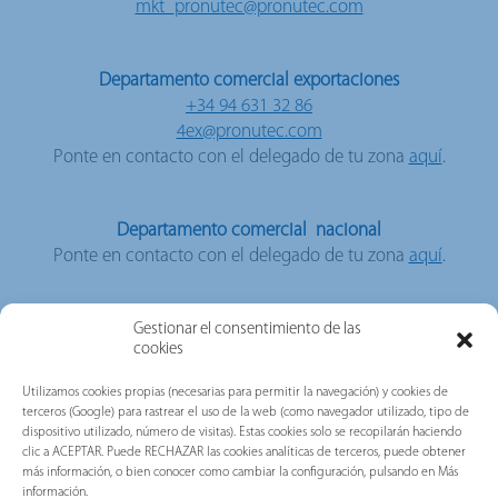
mkt_pronutec@pronutec.com
Departamento comercial exportaciones
+34 94 631 32 86
4ex@pronutec.com
Ponte en contacto con el delegado de tu zona
aquí
.
Departamento comercial nacional
Ponte en contacto con el delegado de tu zona
aquí
.
Gestionar el consentimiento de las
cookies
Pronutec
Utilizamos cookies propias (necesarias para permitir la navegación) y cookies de
terceros (Google) para rastrear el uso de la web (como navegador utilizado, tipo de
dispositivo utilizado, número de visitas). Estas cookies solo se recopilarán haciendo
clic a ACEPTAR. Puede RECHAZAR las cookies analíticas de terceros, puede obtener
más información, o bien conocer como cambiar la configuración, pulsando en Más
OFICINAS Y FÁBRICA
información.