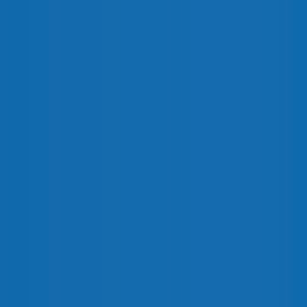
GAMA-NH-2
ACCESORIOS-NH-2
TERMINALES-NH-2
DATOS-TECNICOS-NH-2
PLANOS-NH-2