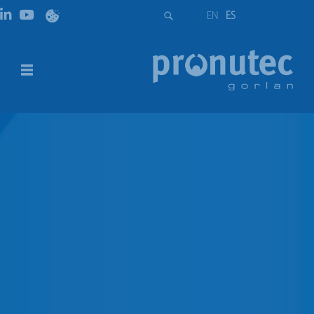
EN
ES
NH 2 | 400 A
DESCRIPCIÓN
DESCARGAS
DESCRIPCIÓN
Base portafusibles tripolar horizontal cerrada para
fusibles de tamaño NH 2
Tamaño NH2
Intensidad asignada de empleo 400 A.
Opción de montaje embarrado o panel en función del