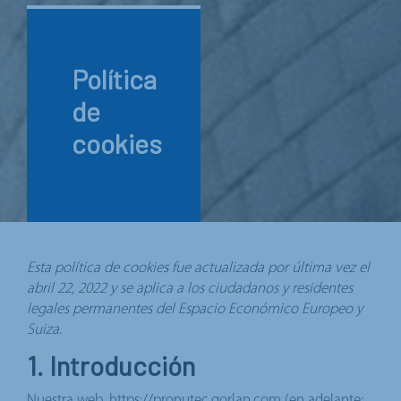
Política
de
cookies
Esta política de cookies fue actualizada por última vez el
abril 22, 2022 y se aplica a los ciudadanos y residentes
legales permanentes del Espacio Económico Europeo y
Suiza.
1. Introducción
Nuestra web,
https://pronutec.gorlan.com
(en adelante: