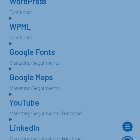
WordPress
service
hubspot
Functional
Consent
to
WPML
service
wordpress
Functional
Consent
to
Google Fonts
service
wpml
Marketing/Seguimiento
Consent
to
Google Maps
service
google-
Marketing/Seguimiento
fonts
Consent
to
YouTube
service
google-
Marketing/Seguimiento, Funcional
maps
Consent
to
LinkedIn
service
youtube
Marketing/Seguimiento, Funcional