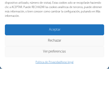
dispositivo utilizado, número de visitas). Estas cookies solo se recopilarán haciendo
clic a ACEPTAR. Puede RECHAZAR las cookies analíticas de terceros, puede obtener
más información, o bien conocer como cambiar la configuración, pulsando en Más
información.
Descargas
Aceptar
Descarga todos nuestros catálogos, tarifas y certificados
con solo un clic
Rechazar
DESCARGAS
Ver preferencias
Red comercial
Política de Privacidad
Aviso legal
Descubre nuestra red comercial nacional y de
exportaciones.
SABER MÁS
SUSCRÍBETE A LA NEWSLETTER
Regístrese con su correo electrónico y nombre completo
para recibir noticias y actualizaciones