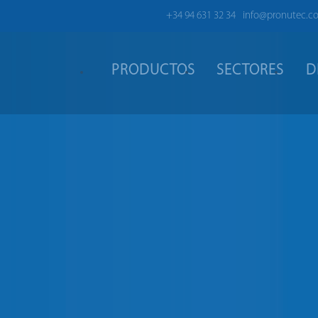
+34 94 631 32 34
info@pronutec.c
PRODUCTOS
SECTORES
D