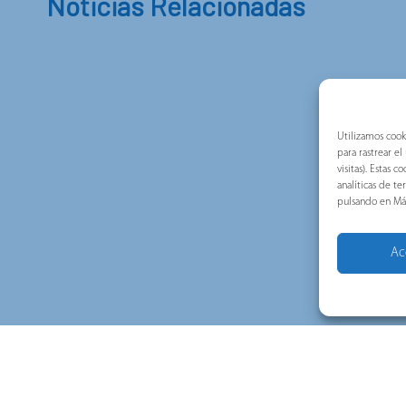
Noticias Relacionadas
Utilizamos cook
para rastrear e
visitas). Estas
analíticas de t
pulsando en Má
Ac
El sistema muscular de un
Pronutec en
sión:
cuadro eléctrico: la tensión
Europe 202
ne
como capacidad de
avanzadas 