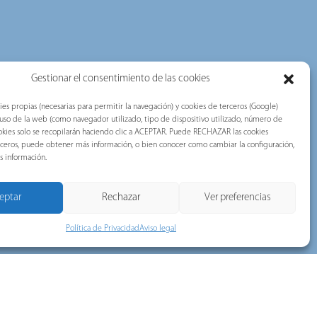
Gestionar el consentimiento de las cookies
ies propias (necesarias para permitir la navegación) y cookies de terceros (Google)
l uso de la web (como navegador utilizado, tipo de dispositivo utilizado, número de
 cookies solo se recopilarán haciendo clic a ACEPTAR. Puede RECHAZAR las cookies
erceros, puede obtener más información, o bien conocer como cambiar la configuración,
s información.
eptar
Rechazar
Ver preferencias
Política de Privacidad
Aviso legal
 Intersolar
6: soluciones
para redes