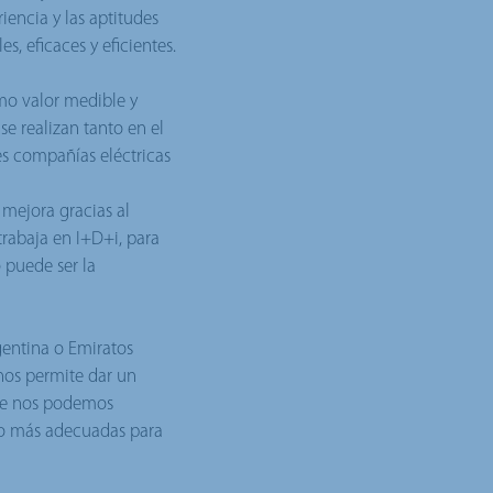
iencia y las aptitudes
, eficaces y eficientes.
omo valor medible y
se realizan tanto en el
es compañías eléctricas
 mejora gracias al
trabaja en I+D+i, para
 puede ser la
gentina o Emiratos
 nos permite dar un
que nos podemos
cto más adecuadas para