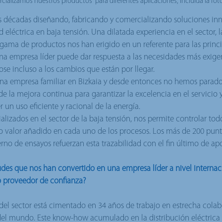
ializamos nuestros productos para diferentes aplicaciones, incluida la fot
s décadas diseñando, fabricando y comercializando soluciones inn
d eléctrica en baja tensión. Una dilatada experiencia en el sector, l
 gama de productos nos han erigido en un referente para las prin
 una empresa líder puede dar respuesta a las necesidades más exi
se incluso a los cambios que están por llegar.
na empresa familiar en Bizkaia y desde entonces no hemos parado
de la mejora continua para garantizar la excelencia en el servicio 
 un uso eficiente y racional de la energía.
alizados en el sector de la baja tensión, nos permite controlar todo
 valor añadido en cada uno de los procesos. Los más de 200 punt
erno de ensayos refuerzan esta trazabilidad con el fin último de ap
tudes que nos han convertido en una empresa líder a nivel interna
 proveedor de confianza?
el sector está cimentado en 34 años de trabajo en estrecha cola
el mundo. Este know-how acumulado en la distribución eléctrica 