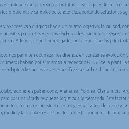
s necesidades actuales sino a las futuras. Sólo quien tiene la exper
a los problemas y cambios de tendencia, aportando soluciones ágiles
os y avances van dirigidos hacia un mismo objetivo: la calidad, c
os nuestros productos viene avalada por los exigentes ensayos que 
xternos. Además, están homologados por algunas de las principal
ipos nos permiten optimizar los diseños, en constante evolución y
 números hablan por sí mismos: alrededor del 15% de la plantilla 
 se adapte a las necesidades específicas de cada aplicación, como
olaboradores en países como Alemania, Polonia, China, India, Ar
 para dar una rápida respuesta logística a la demanda. Este factor
 contacto directo con nuestros clientes y escucharlos, de manera 
to, medio y largo plazo y asesorarles sobre las variantes de produ