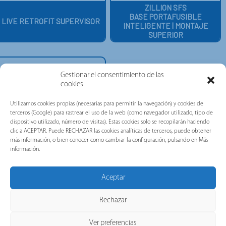
ZILLION
SFS
BASE PORTAFUSIBLE
LIVE RETROFIT SUPERVISOR
INTELIGENTE | MONTAJE
SUPERIOR
Gestionar el consentimiento de las
cookies
Utilizamos cookies propias (necesarias para permitir la navegación) y cookies de
terceros (Google) para rastrear el uso de la web (como navegador utilizado, tipo de
dispositivo utilizado, número de visitas). Estas cookies solo se recopilarán haciendo
clic a ACEPTAR. Puede RECHAZAR las cookies analíticas de terceros, puede obtener
más información, o bien conocer como cambiar la configuración, pulsando en Más
información.
Aceptar
ZILLION
SFS
BASE PORTAFUSIBLE
Rechazar
INTELIGENTE | MONTAJE
INFERIOR
Ver preferencias