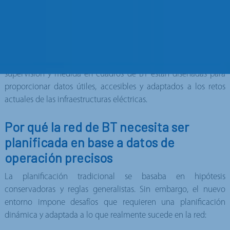
planificación de red basada en información real, continua y
precisa, más allá de estimaciones históricas o modelos
estáticos.
Desde Pronutec, entendemos que sin visibilidad no hay
planificación efectiva. Por eso, nuestras soluciones de
supervisión y medida en cuadros de BT están diseñadas para
proporcionar datos útiles, accesibles y adaptados a los retos
actuales de las infraestructuras eléctricas.
Por qué la red de BT necesita ser
planificada en base a datos de
operación precisos
La planificación tradicional se basaba en hipótesis
conservadoras y reglas generalistas. Sin embargo, el nuevo
entorno impone desafíos que requieren una planificación
dinámica y adaptada a lo que realmente sucede en la red: