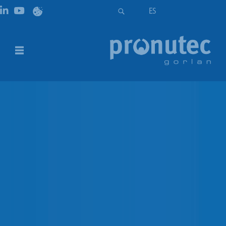
ES
Interruptores
DESCRIPCIÓN
DESCARGAS
DESCRIPCIÓN
El Sistema de 60 mm de Pronutec ofrece componentes
para montaje en panel y carril DIN con interruptores.
Tipo
Polos
1P
Interruptor de fusible D02
Carril DIN
3P