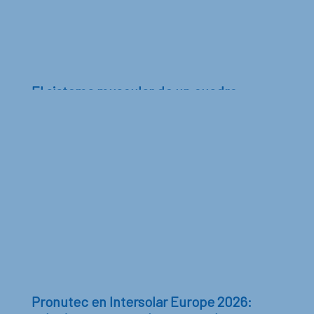
El sistema muscular de un cuadro
eléctrico: la tensión como capacidad de
esfuerzo
Si un cuadro eléctrico fuera un cuerpo humano, su
sistema muscular representaría su capacidad de...
Pronutec en Intersolar Europe 2026: