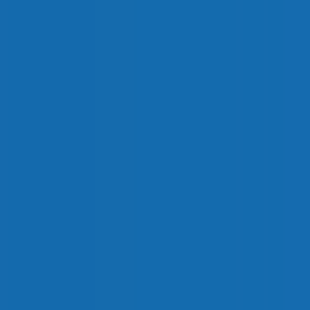
El esqueleto de un cuadro
eléctrico: la estructura
mecánica
Si un cuadro eléctrico fuera un cuerpo humano, su estructura
mecánica sería el esqueleto.
Es un elemento que suele pasar desapercibido, pero que resulta
imprescindible para que todo funcione correctamente. Sobre él
se apoyan todos los componentes: embarrados, equipos,
cableado y envolvente. Sin una estructura sólida, el conjunto
pierde estabilidad, seguridad y fiabilidad.