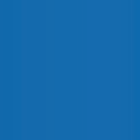
Accesorios
No
No
A
Bandeja para módem
(1ud.)
Mirilla
No
No
No
No
Aireadores
Ventilación
No
No
No
DVG
Fijación
Trasera mediante orejetas
DESCARGA
ENDESA