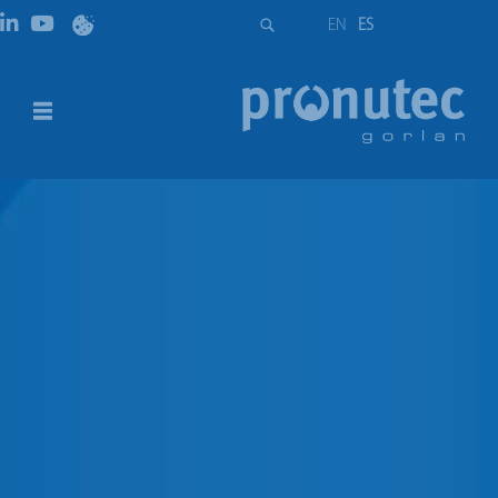
EN
ES
Endesa
DESCRIPCIÓN
DESCARGAS
DESCRIPCIÓN
CMAT Montaje en interior y exterior
CMAT Doble aislamiento pequeña regleta
CMAT Libre mercado | 1 contador / 2 contadores
CARACTERÍSTICAS
CMAT
CMAT Doble
CMAT Libre mercado