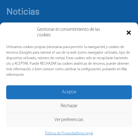
Noticias
Gestionar el consentimiento de las
cookies
Utilizamos cookies propias (necesarias para permitir la navegación) y cookies de
terceros (Google) para rastrear el uso de la web (como navegador utilizado, tipo de
dispositivo utilizado, número de visitas). Estas cookies solo se recopilarán haciendo
clic a ACEPTAR. Puede RECHAZAR las cookies analíticas de terceros, puede obtener
más información, o bien conocer como cambiar la configuración, pulsando en Más
información.
Aceptar
Rechazar
Ver preferencias
Política de Privacidad
Aviso legal