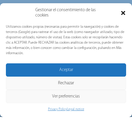
Gestionar el consentimiento de las
cookies
Utilizamos cookies propias (necesarias para permitir la navegación) y cookies de
terceros (Google) para rastrear el uso de la web (como navegador utilizado, tipo de
dispositivo utilizado, número de visitas). Estas cookies solo se recopilarán haciendo
Filter by:
clic a ACEPTAR. Puede RECHAZAR las cookies analíticas de terceros, puede obtener
más información, o bien conocer como cambiar la configuración, pulsando en Más
información.
PRODUCTS
UTILITY
EVENTS
TECHNICAL ARTICLES
LAUNCH
NO FILTERS
Aceptar
Rechazar
Ver preferencias
Privacy Policy
Legal notice