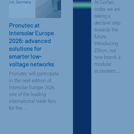
At Gorlan,
today we are
taking a
decisive step
Pronutec at
towards the
Intersolar Europe
future.
2026: advanced
Introducing
solutions for
Zillion, our
smarter low-
new brand: a
voltage networks
modular
ecosystem…
Pronutec will participate
in the next edition of
Intersolar Europe 2026,
one of the leading
international trade fairs
for the…